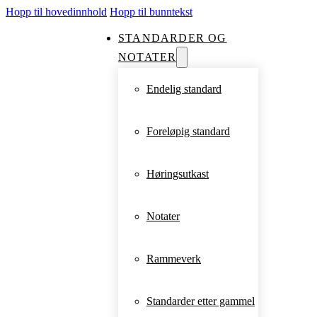
Hopp til hovedinnhold
Hopp til bunntekst
STANDARDER OG
NOTATER
Endelig standard
Foreløpig standard
Høringsutkast
Notater
Rammeverk
Standarder etter gammel