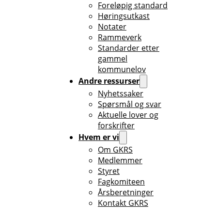
Foreløpig standard
Høringsutkast
Notater
Rammeverk
Standarder etter
gammel
kommunelov
Andre ressurser
Nyhetssaker
Spørsmål og svar
Aktuelle lover og
forskrifter
Hvem er vi
Om GKRS
Medlemmer
Styret
Fagkomiteen
Årsberetninger
Kontakt GKRS