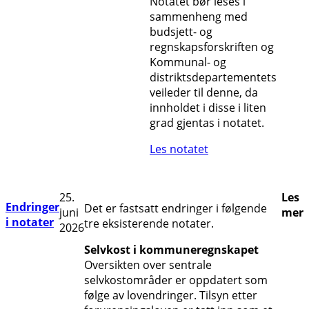
Notatet bør leses i
sammenheng med
budsjett- og
regnskapsforskriften og
Kommunal- og
distriktsdepartementets
veileder til denne, da
innholdet i disse i liten
grad gjentas i notatet.
Les notatet
25.
Les
Endringer
Det er fastsatt endringer i følgende
juni
mer
i notater
tre eksisterende notater.
2026
Selvkost i kommuneregnskapet
Oversikten over sentrale
selvkostområder er oppdatert som
følge av lovendringer. Tilsyn etter