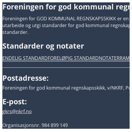
Foreningen for god kommunal reg
Foreningen for GOD KOMMUNAL REGNSKAPSSKIKK er en uavh
utarbeide og utgi standarder for god kommunal regnskapsski
standarder.
Standarder og notater
ENDELIG STANDARD
FORELØPIG STANDARD
NOTATER
RAM
Postadresse:
Foreningen for god kommunal regnskapsskikk, v/NKRF, Pos
E-post:
gkrs@nkrf.no
Organisasjonsnr. 984 899 149