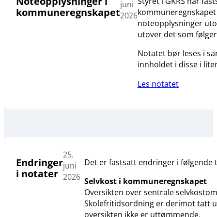
Noteopplysninger i
Styret i GKRS har fas
juni
kommuneregnskapet
kommuneregnskapet og 
2026
noteopplysninger utove
utover det som følge
Notatet bør leses i 
innholdet i disse i lit
Les notatet
25.
Endringer
Det er fastsatt endringer i følgende 
juni
i notater
2026
Selvkost i kommuneregnskapet
Oversikten over sentrale selvkostom
Skolefritidsordning er derimot tatt
oversikten ikke er uttømmende.