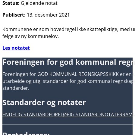
Status:
Gjeldende notat
Publisert:
13. desember 2021
Kommunene er som hovedregel ikke skattepliktige, med un
følge av ny kommunelov.
Les notatet
Foreningen for god kommunal reg
Foreningen for GOD KOMMUNAL REGNSKAPSSKIKK er en uavh
utarbeide og utgi standarder for god kommunal regnskapsski
standarder.
Standarder og notater
ENDELIG STANDARD
FORELØPIG STANDARD
NOTATER
RAM