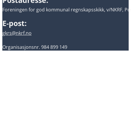
Postadresse:
Foreningen for god kommunal regnskapsskikk, v/NKRF, Pos
E-post:
gkrs@nkrf.no
Organisasjonsnr. 984 899 149