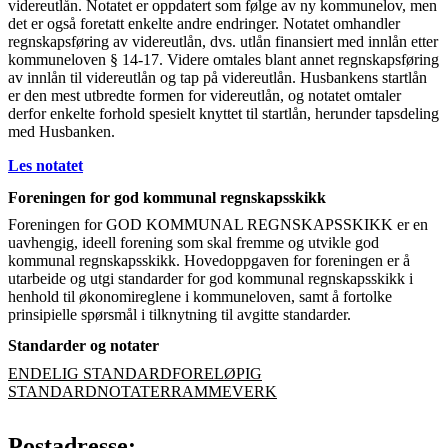
videreutlån. Notatet er oppdatert som følge av ny kommunelov, men
det er også foretatt enkelte andre endringer. Notatet omhandler
regnskapsføring av videreutlån, dvs. utlån finansiert med innlån etter
kommuneloven § 14-17. Videre omtales blant annet regnskapsføring
av innlån til videreutlån og tap på videreutlån. Husbankens startlån
er den mest utbredte formen for videreutlån, og notatet omtaler
derfor enkelte forhold spesielt knyttet til startlån, herunder tapsdeling
med Husbanken.
Les notatet
Foreningen for god kommunal regnskapsskikk
Foreningen for GOD KOMMUNAL REGNSKAPSSKIKK er en
uavhengig, ideell forening som skal fremme og utvikle god
kommunal regnskapsskikk. Hovedoppgaven for foreningen er å
utarbeide og utgi standarder for god kommunal regnskapsskikk i
henhold til økonomireglene i kommuneloven, samt å fortolke
prinsipielle spørsmål i tilknytning til avgitte standarder.
Standarder og notater
ENDELIG STANDARD
FORELØPIG
STANDARD
NOTATER
RAMMEVERK
Postadresse: