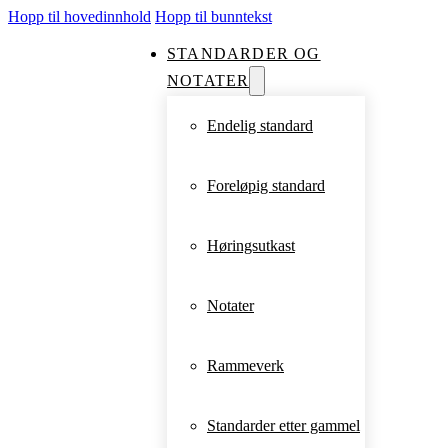
Hopp til hovedinnhold
Hopp til bunntekst
STANDARDER OG
NOTATER
Endelig standard
Foreløpig standard
Høringsutkast
Notater
Rammeverk
Standarder etter gammel