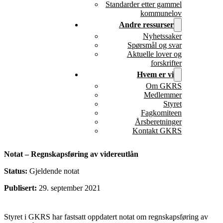
Standarder etter gammel
kommunelov
Andre ressurser
Nyhetssaker
Spørsmål og svar
Aktuelle lover og
forskrifter
Hvem er vi
Om GKRS
Medlemmer
Styret
Fagkomiteen
Årsberetninger
Kontakt GKRS
Notat – Regnskapsføring av videreutlån
Status:
Gjeldende notat
Publisert:
29. september 2021
Styret i GKRS har fastsatt oppdatert notat om regnskapsføring av