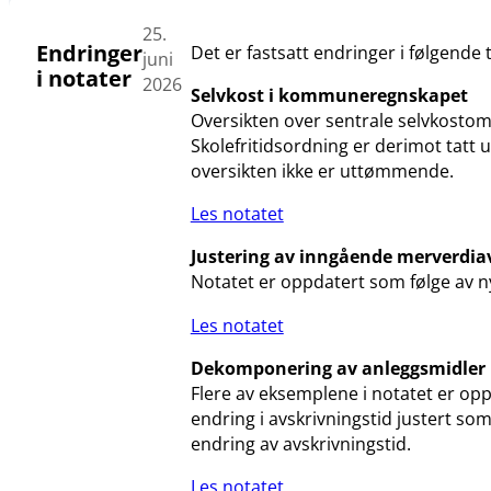
25.
Endringer
Det er fastsatt endringer i følgende 
juni
i notater
2026
Selvkost i kommuneregnskapet
Oversikten over sentrale selvkostom
Skolefritidsordning er derimot tatt
oversikten ikke er uttømmende.
Les notatet
Justering av inngående merverdia
Notatet er oppdatert som følge av ny
Les notatet
Dekomponering av anleggsmidler
Flere av eksemplene i notatet er opp
endring i avskrivningstid justert so
endring av avskrivningstid.
Les notatet