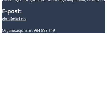
E-post:
gkrs@nkrf.no
Organisasjonsnr. 984 899 149