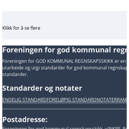
Klikk for å se flere
Foreningen for god kommunal reg
Foreningen for GOD KOMMUNAL REGNSKAPSSKIKK er en uavh
utarbeide og utgi standarder for god kommunal regnskapsski
standarder.
Standarder og notater
ENDELIG STANDARD
FORELØPIG STANDARD
NOTATER
RAM
Postadresse:
Foreningen for god kommunal regnskapsskikk, v/NKRF, Pos