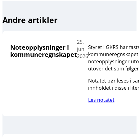
Andre artikler
25.
Noteopplysninger i
Styret i GKRS har fas
juni
kommuneregnskapet
kommuneregnskapet og 
2026
noteopplysninger utove
utover det som følge
Notatet bør leses i 
innholdet i disse i lit
Les notatet