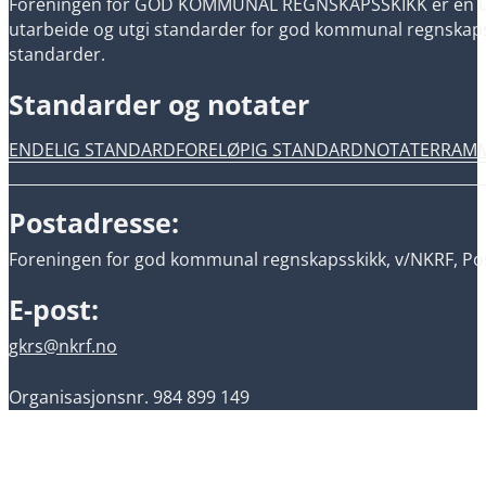
Foreningen for GOD KOMMUNAL REGNSKAPSSKIKK er en uavh
utarbeide og utgi standarder for god kommunal regnskapsski
standarder.
Standarder og notater
ENDELIG STANDARD
FORELØPIG STANDARD
NOTATER
RAM
Postadresse:
Foreningen for god kommunal regnskapsskikk, v/NKRF, Pos
E-post:
gkrs@nkrf.no
Organisasjonsnr. 984 899 149