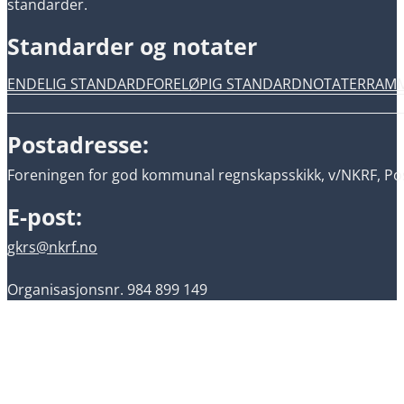
standarder.
Standarder og notater
ENDELIG STANDARD
FORELØPIG STANDARD
NOTATER
RAM
Postadresse:
Foreningen for god kommunal regnskapsskikk, v/NKRF, Pos
E-post:
gkrs@nkrf.no
Organisasjonsnr. 984 899 149