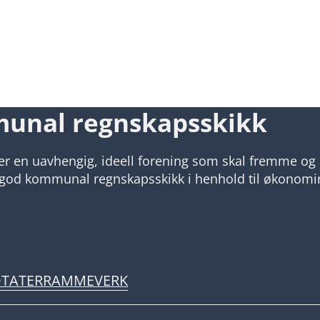
munal regnskapsskikk
n uavhengig, ideell forening som skal fremme og 
or god kommunal regnskapsskikk i henhold til økonomi
TATER
RAMMEVERK