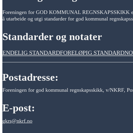
Foreningen for GOD KOMMUNAL REGNSKAPSSKIKK er en uav
å utarbeide og utgi standarder for god kommunal regnskapsski
Standarder og notater
ENDELIG STANDARD
FORELØPIG STANDARD
NO
Postadresse:
Foreningen for god kommunal regnskapsskikk, v/NKRF, Pos
E-post:
gkrs@nkrf.no