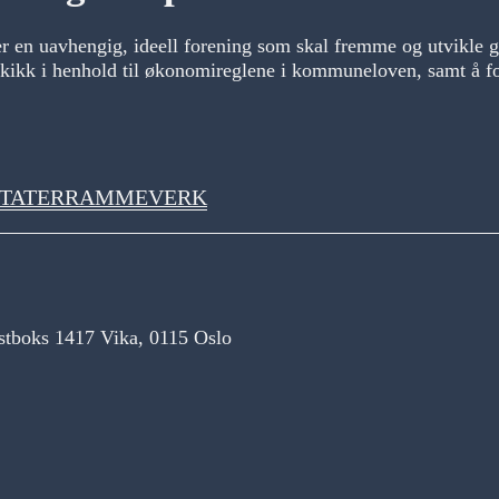
hengig, ideell forening som skal fremme og utvikle god
kk i henhold til økonomireglene i kommuneloven, samt å fortol
TATER
RAMMEVERK
tboks 1417 Vika, 0115 Oslo