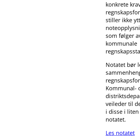
konkrete krav
regnskapsfor
stiller ikke yt
noteopplysni
som følger av
kommunale
regnskapssta
Notatet bør l
sammenheng 
regnskapsfor
Kommunal- 
distriktsdep
veileder til 
i disse i lite
notatet.
Les notatet