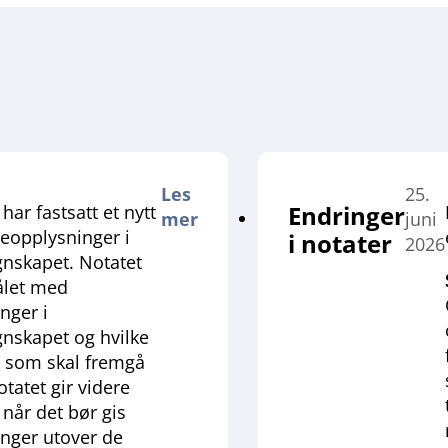
Les
25.
Endringer
har fastsatt et nytt
mer
juni
eopplysninger i
i notater
2026
skapet. Notatet
ålet med
nger i
skapet og hvilke
 som skal fremgå
tatet gir videre
 når det bør gis
nger utover de