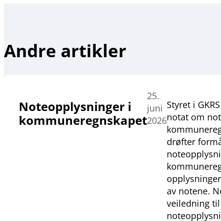
Andre artikler
25.
Noteopplysninger i
Styret i GKRS 
juni
notat om not
kommuneregnskapet
2026
kommuneregn
drøfter form
noteopplysni
kommuneregn
opplysninger
av notene. No
veiledning til
noteopplysni