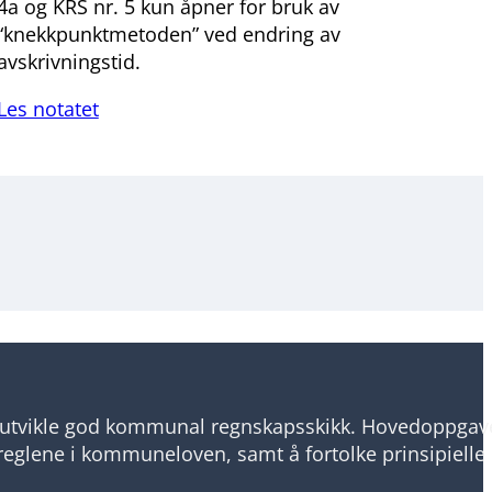
4a og KRS nr. 5 kun åpner for bruk av
“knekkpunktmetoden” ved endring av
avskrivningstid.
Les notatet
utvikle god kommunal regnskapsskikk. Hovedoppgav
reglene i kommuneloven, samt å fortolke prinsipielle