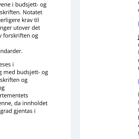
ene i budsjett- og
skriften. Notatet
terligere krav til
nger utover det
 forskriften og
ndarder.
eses i
med budsjett- og
skriften og
og
artementets
denne, da innholdet
n grad gjentas i