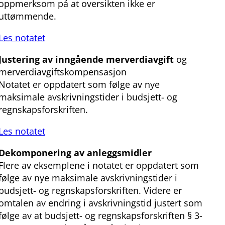
oppmerksom på at oversikten ikke er
uttømmende.
Les notatet
Justering av inngående merverdiavgift
og
merverdiavgiftskompensasjon
Notatet er oppdatert som følge av nye
maksimale avskrivningstider i budsjett- og
regnskapsforskriften.
Les notatet
Dekomponering av anleggsmidler
Flere av eksemplene i notatet er oppdatert som
følge av nye maksimale avskrivningstider i
budsjett- og regnskapsforskriften. Videre er
omtalen av endring i avskrivningstid justert som
følge av at budsjett- og regnskapsforskriften § 3-