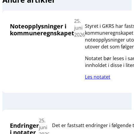
25.
Noteopplysninger i
Styret i GKRS har fas
juni
kommuneregnskapet
kommuneregnskapet og 
2026
noteopplysninger utove
utover det som følge
Notatet bør leses i 
innholdet i disse i lit
Les notatet
25.
Endringer
Det er fastsatt endringer i følgende 
juni
i notater