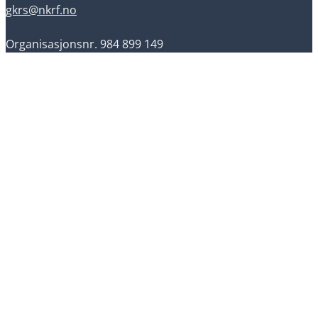
gkrs@nkrf.no
Organisasjonsnr. 984 899 149