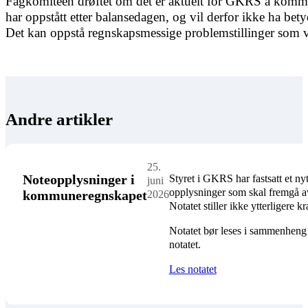
Fagkomiteen drøftet om det er aktuelt for GKRS å komme
har oppstått etter balansedagen, og vil derfor ikke ha b
Det kan oppstå regnskapsmessige problemstillinger som vil
Andre artikler
25.
Noteopplysninger i
Styret i GKRS har fastsatt et 
juni
opplysninger som skal fremgå av 
kommuneregnskapet
2026
Notatet stiller ikke ytterligere
Notatet bør leses i sammenheng m
notatet.
Les notatet