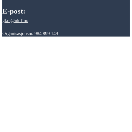
E-post:
gkrs@nkrf.no
Organisasjonsnr. 984 899 149