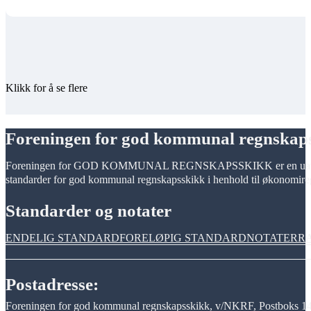
Klikk for å se flere
Foreningen for god kommunal regnskap
Foreningen for GOD KOMMUNAL REGNSKAPSSKIKK er en uavhengig, i
standarder for god kommunal regnskapsskikk i henhold til økonomiregle
Standarder og notater
ENDELIG STANDARD
FORELØPIG STANDARD
NOTATER
R
Postadresse:
Foreningen for god kommunal regnskapsskikk, v/NKRF, Postboks 14