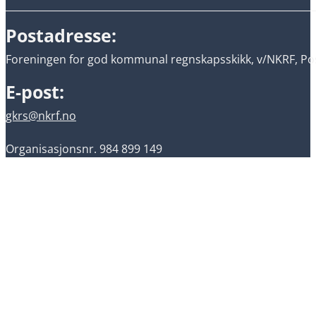
Postadresse:
Foreningen for god kommunal regnskapsskikk, v/NKRF, Pos
E-post:
gkrs@nkrf.no
Organisasjonsnr. 984 899 149