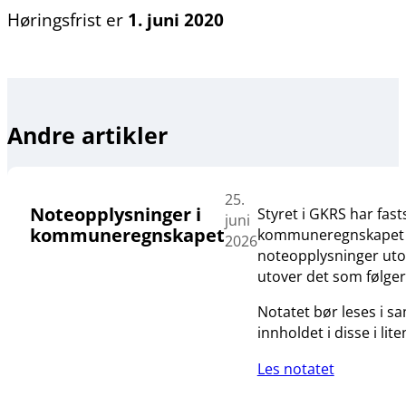
Høringsfrist er
1. juni 2020
Andre artikler
25.
Noteopplysninger i
Styret i GKRS har fas
juni
kommuneregnskapet
kommuneregnskapet og 
2026
noteopplysninger utove
utover det som følge
Notatet bør leses i 
innholdet i disse i lit
Les notatet