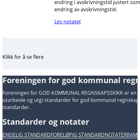
endring i avskrivningstid justert so
endring av avskrivningstid.
Les notatet
Klikk for å se flere
Foreningen for god kommunal reg
Foreningen for GOD KOMMUNAL REGNSKAPSSKIKK er en uavh
utarbeide og utgi standarder for god kommunal regnskapsski
standarder.
Standarder og notater
ENDELIG STANDARD
FORELØPIG STANDARD
NOTATER
RAM