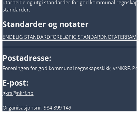
utarbeide og utgi standarder for god kommunal regnskapsski
standarder.
Standarder og notater
ENDELIG STANDARD
FORELØPIG STANDARD
NOTATER
RAM
Postadresse:
Foreningen for god kommunal regnskapsskikk, v/NKRF, Pos
E-post:
gkrs@nkrf.no
Organisasjonsnr. 984 899 149