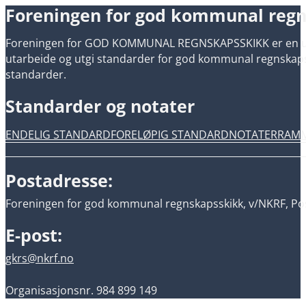
Foreningen for god kommunal reg
Foreningen for GOD KOMMUNAL REGNSKAPSSKIKK er en uavh
utarbeide og utgi standarder for god kommunal regnskapsski
standarder.
Standarder og notater
ENDELIG STANDARD
FORELØPIG STANDARD
NOTATER
RAM
Postadresse:
Foreningen for god kommunal regnskapsskikk, v/NKRF, Pos
E-post:
gkrs@nkrf.no
Organisasjonsnr. 984 899 149