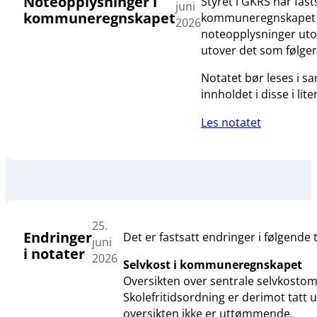
Noteopplysninger i
Styret i GKRS har fas
juni
kommuneregnskapet
kommuneregnskapet og 
2026
noteopplysninger utove
utover det som følge
Notatet bør leses i 
innholdet i disse i lit
Les notatet
25.
Endringer
Det er fastsatt endringer i følgende 
juni
i notater
2026
Selvkost i kommuneregnskapet
Oversikten over sentrale selvkostom
Skolefritidsordning er derimot tatt
oversikten ikke er uttømmende.