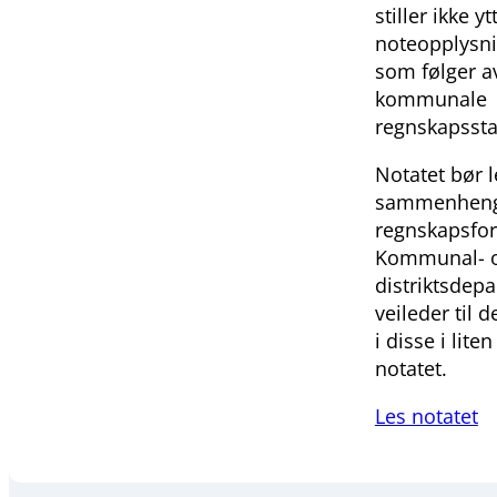
stiller ikke yt
noteopplysni
som følger av
kommunale
regnskapssta
Notatet bør l
sammenheng 
regnskapsfor
Kommunal- 
distriktsdep
veileder til 
i disse i lite
notatet.
Les notatet