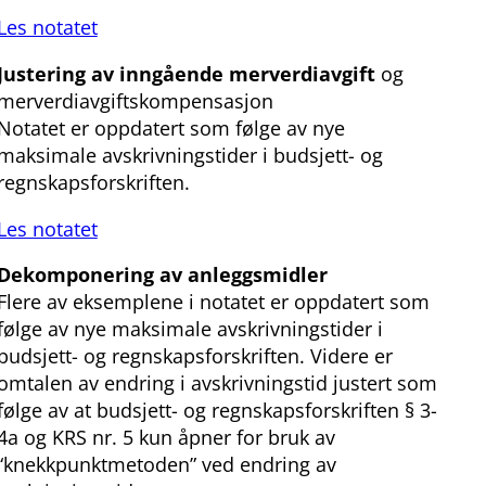
Les notatet
Justering av inngående merverdiavgift
og
merverdiavgiftskompensasjon
Notatet er oppdatert som følge av nye
maksimale avskrivningstider i budsjett- og
regnskapsforskriften.
Les notatet
Dekomponering av anleggsmidler
Flere av eksemplene i notatet er oppdatert som
følge av nye maksimale avskrivningstider i
budsjett- og regnskapsforskriften. Videre er
omtalen av endring i avskrivningstid justert som
følge av at budsjett- og regnskapsforskriften § 3-
4a og KRS nr. 5 kun åpner for bruk av
“knekkpunktmetoden” ved endring av