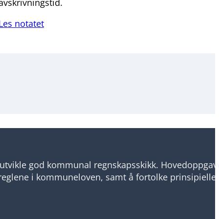
avskrivningstid.
Les notatet
utvikle god kommunal regnskapsskikk. Hovedoppgav
reglene i kommuneloven, samt å fortolke prinsipielle