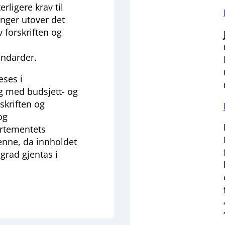
terligere krav til
nger utover det
 forskriften og
ndarder.
eses i
med budsjett- og
skriften og
og
artementets
denne, da innholdet
n grad gjentas i