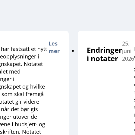
Les
25.
Endringer
har fastsatt et nytt
mer
juni
eopplysninger i
i notater
2026
skapet. Notatet
ålet med
nger i
skapet og hvilke
 som skal fremgå
tatet gir videre
 når det bør gis
nger utover de
ene i budsjett- og
skriften. Notatet