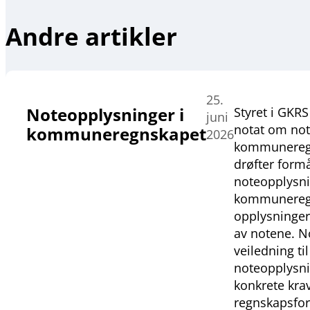
Andre artikler
25.
Noteopplysninger i
Styret i GKRS 
juni
notat om not
kommuneregnskapet
2026
kommuneregn
drøfter form
noteopplysni
kommuneregn
opplysninger
av notene. No
veiledning til
noteopplysni
konkrete krav
regnskapsfor