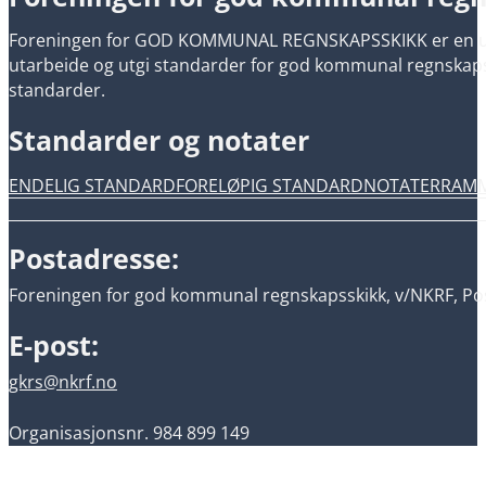
Foreningen for GOD KOMMUNAL REGNSKAPSSKIKK er en uavh
utarbeide og utgi standarder for god kommunal regnskapsski
standarder.
Standarder og notater
ENDELIG STANDARD
FORELØPIG STANDARD
NOTATER
RAM
Postadresse:
Foreningen for god kommunal regnskapsskikk, v/NKRF, Pos
E-post:
gkrs@nkrf.no
Organisasjonsnr. 984 899 149