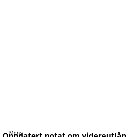
Oppdatert notat om videreutlån